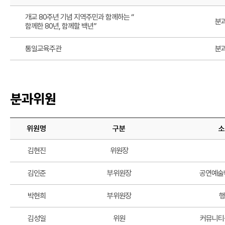
개교 80주년 기념 지역주민과 함께하는 “
분
함께한 80년, 함께할 백년”
통일교육주관
분
분과위원
위원명
구분
소
김현진
위원장
김인준
부위원장
공연예술
박현희
부위원장
행
김성일
위원
커뮤니티