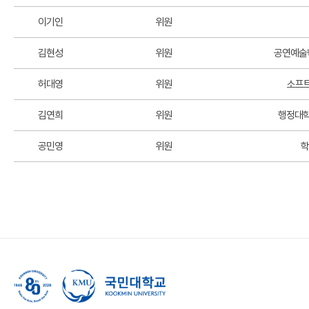
이기인
위원
김현성
위원
공연예술
허대영
위원
소프
김연희
위원
행정대학
공민영
위원
학