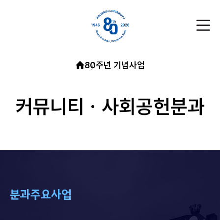
80주년 기념사업
커뮤니티ㆍ사회공헌분과
분과주요사업