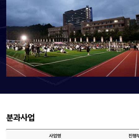
분과사업
사업명
진행