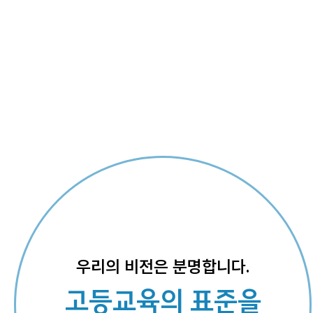
우리의 비전은
분명합니다.
고
등
교
육
의
표
준
을