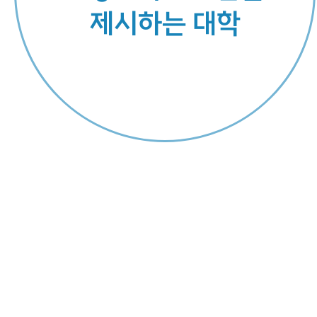
제
시
하
는
대
학