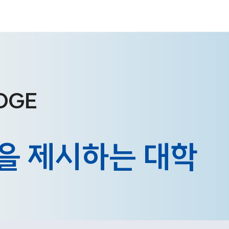
DGE
을
제
시
하
는
대
학