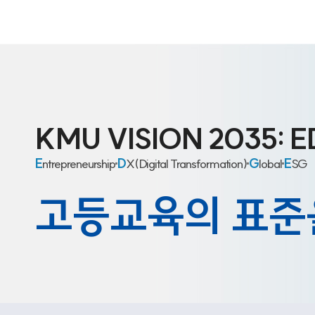
KMU
VISION
2035:
E
E
ntrepreneurship
D
X(Digital
Transformation)
G
lobal
E
SG
고
등
교
육
의
표
준