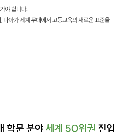
가야 합니다.
, 나아가 세계 무대에서 고등교육의 새로운 표준을
035년
세계 TOP 300
및
국내
TOP 8
대학
개 학문 분야
세계 50위권
진입
새로운 규칙을 만들고, 한계를 넘어