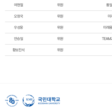
여현철
위원
통
오창국
위원
미
우성웅
위원
미래
안승일
위원
TEA
황보진석
위원