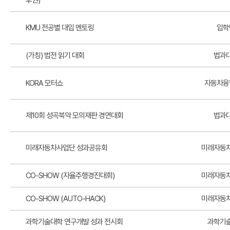
후원)
KMU 전공별 대입 멘토링
입학
(가칭) 법전 읽기 대회
법과
KORA 모터쇼
자동차융
제10회 성곡북악 모의재판 경연대회
법과
미래자동차사업단 성과공유회
미래자동
CO-SHOW (자율주행경진대회)
미래자동
CO-SHOW (AUTO-HACK)
미래자동
과학기술대학 연구개발 성과 전시회
과학기