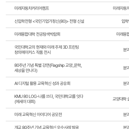
미래자동차커리어캠프
미래자동
신입학전형 <국민기업가정신(80)> 전형 신설
입학
미래융합대학 전공탐색박람회
미래융
국민대학교의 현재와 미래 주제 3D 프린팅
분
창의메이커스 작품 전시
80주년 기념 특별 강연(Flagship 교양_문학,
분
세상을 만나다)
AI 디지털 활용 교육혁신 성과 공유회
분
KMU 80 LOG-나를 쓰다, 국민대학교를 잇다
교양대학 
(에세이 대회)
미래 교육혁신 아이디어 공모전
분
개교 80주년 기념 교육혁신 우수사례 발굴
분