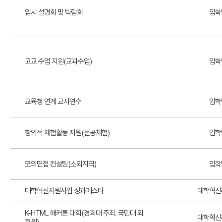
입시 설명회 및 박람회
입학
고교 수업 지원(교과수업)
입학
교육청 연계 교사연수
입학
창의적 체험활동 지원(전공체험)
입학
모의면접 컨설팅(소외지역)
입학
대학혁신지원사업 성과페스타
대학혁신
K-HTML 해커톤 대회(경희대 주최. 국민대 외
대학혁신