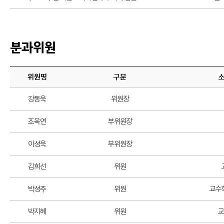
분과위원
위원명
구분
소
강동욱
위원장
조욱연
부위원장
이성욱
부위원장
김희선
위원
박성주
위원
교수
박지혜
위원
교