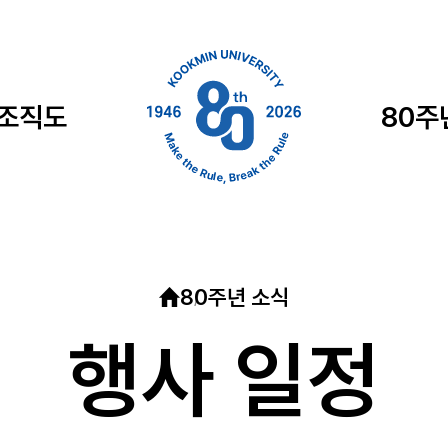
 조직도
80주
80주년 소식
행사 일정