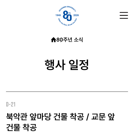
80주년 소식
행사 일정
D-21
북악관 앞마당 건물 착공 / 교문 앞
건물 착공